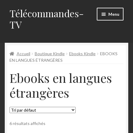
Télécommandes-
Menu
TV
Accueil
Accueil
Boutique Kindle
Ebooks Kindle
EBOOKS
Boutique
EN LANGUES ÉTRANGÈRES
Mon compte
Ebooks en langues
Panier
étrangères
Validation de la commande
6 résultats affichés